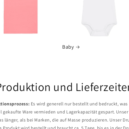
Baby
Produktion und Lieferzeite
ktionsprozess:
Es wird generell nur bestellt und bedruckt, was 
iel gekaufte Ware vermieden und Lagerkapazität gespart. Unser
s länger, als bei Marken, die auf Masse produzieren. Unser Dru
s Produkt wird bestellt und braucht ca. 5 Tage, bis es in der 