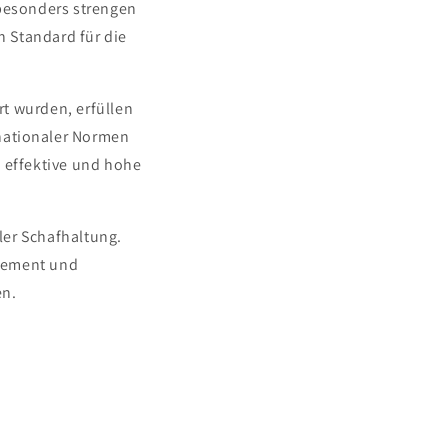
 besonders strengen
 Standard für die
rt wurden, erfüllen
rnationaler Normen
 effektive und hohe
er Schafhaltung.
agement und
en.