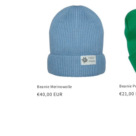
Beanie P
Beanie Merinowolle
Normal
€21,00
Normaler
€40,00 EUR
Preis
Preis