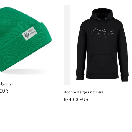
olyacryl
er
 EUR
Hoodie Berge und Herz
Normaler
€64,00 EUR
Preis